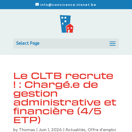
info@convivence.irisnet.be
Select Page
Le CLTB recrute
! : Chargé.e de
gestion
administrative et
financière (4/5
ETP)
by
Thomas
|
Juin 1, 2026
|
Actualités
,
Offre d'emploi