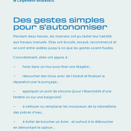
le Logement Bruxellois.
Des gestes simples
pour s’autonomiser
Pendant deux heures, les mamans ont pu tester leur habilité
aux travaux manuels. Elles ont écouté, essayé, recommencé et
se sont entre-aidées jusqu’à ce que les gestes soient fluides.
Concrètement, elles ont appris à :
– forer dans un mur pour fixer une étagère ;
– reboucher des trous avec de l’enduit et finaliser la
réparation par le ponçage ;
– appliquer un joint de silicone (pour l’étanchéité d’une
fenêtre ou sur une baignoire)
– à nettoyer ou remplacer les mousseurs de la robinetterie
des pièces d’eau ;
– à éviter de boucher un évier… et surtout à le déboucher
en démontant le siphon ;