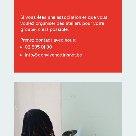
Si vous êtes une association et que vous
voulez organiser des ateliers pour votre
groupe, c’est possible.
Prenez contact avec nous:
02 505 01 30
info@convivence.irisnet.be